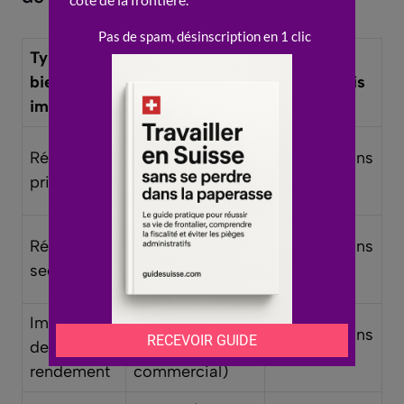
Type de
Étranger non-
Étranger
bien
résident
avec Permis
immobilier
(UE/AELE)
B ou C
Autorisé (sous
Résidence
Autorisé sans
réserve
principale
restriction
d’installation)
Soumis à
Résidence
Autorisé sans
quotas (Lex
secondaire
restriction
Weber/Koller)
Immeuble
Interdit (sauf
Autorisé sans
de
immobilier
restriction
rendement
commercial)