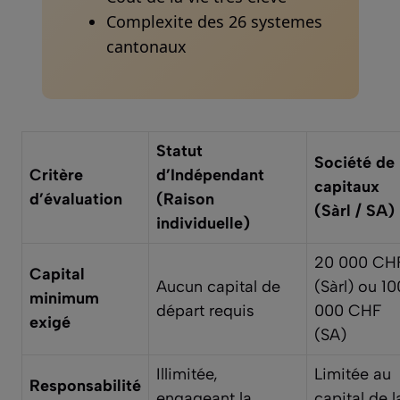
Complexite des 26 systemes
cantonaux
Statut
Société de
Critère
d’Indépendant
capitaux
d’évaluation
(Raison
(Sàrl / SA)
individuelle)
20 000 CH
Capital
Aucun capital de
(Sàrl) ou 10
minimum
départ requis
000 CHF
exigé
(SA)
Illimitée,
Limitée au
Responsabilité
engageant la
capital de l