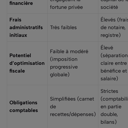
financière
fortune privée
société
Frais
Élevés (frai
administratifs
Très faibles
de notaire,
initiaux
registre)
Élevé
Faible à modéré
Potentiel
(séparation
(imposition
d’optimisation
claire entre
progressive
fiscale
bénéfice et
globale)
salaire)
Strictes
Simplifiées (carnet
(comptabili
Obligations
de
en partie
comptables
recettes/dépenses)
double,
bilans)