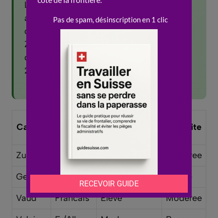
La Suisse compte 26 cantons, chacun
avec ses propres lois et reglements. Le
cout de la vie varie de 20 a 30% entre
Zurich et le Valais. Plus de 2 millions
d’etrangers vivent en Suisse, soit pres de
25% de la population.
Cout de la
Canton
Langue
Fiscalite
vie
Zurich
Allemand
Tres eleve
Moderee
Geneve
Francais
Eleve
Elevee
Vaud
Francais
Eleve
Moderee