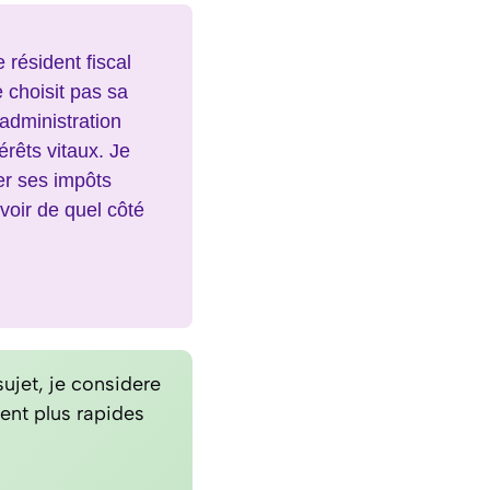
 résident fiscal
 choisit pas sa
’administration
érêts vitaux. Je
er ses impôts
voir de quel côté
ujet, je considere
ent plus rapides