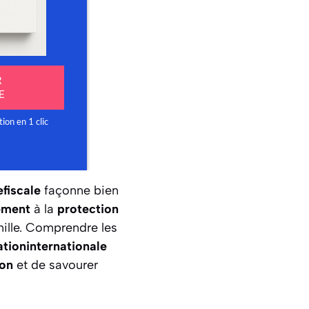
fiscale
façonne bien
ement
à la
protection
mille. Comprendre les
ationinternationale
ion
et de savourer