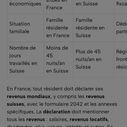
économiques
en Suisse
fisca
France
Famille
Famille
Situation
Dédu
résidente
résidente en
familiale
part
en France
Suisse
Nombre de
Moins de
Plus de 45
Rég
jours
45
nuits/an en
fron
travaillés en
nuits/an
Suisse
rési
Suisse
en Suisse
En France, tout résident doit déclarer ses
revenus mondiaux
, y compris les
revenus
suisses
, avec le formulaire 2042 et les annexes
spécifiques. La
déclaration
doit mentionner
tous les
revenus
: salaires,
revenus locatifs
,
dividendes, plus-values, intérêts et autres. En