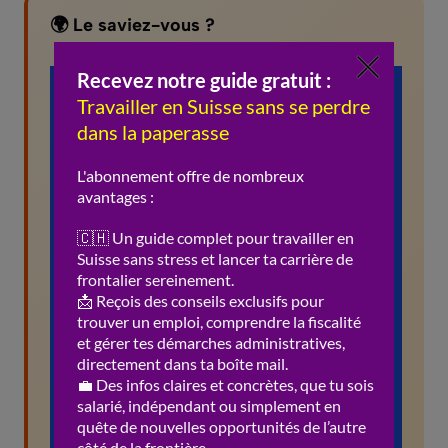
🌍 Le saviez-vous ?