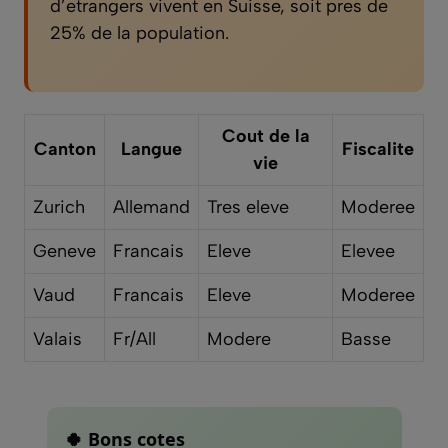
d’etrangers vivent en Suisse, soit pres de
25% de la population.
Cout de la
Canton
Langue
Fiscalite
vie
Zurich
Allemand
Tres eleve
Moderee
Geneve
Francais
Eleve
Elevee
Vaud
Francais
Eleve
Moderee
Valais
Fr/All
Modere
Basse
🍀 Bons cotes