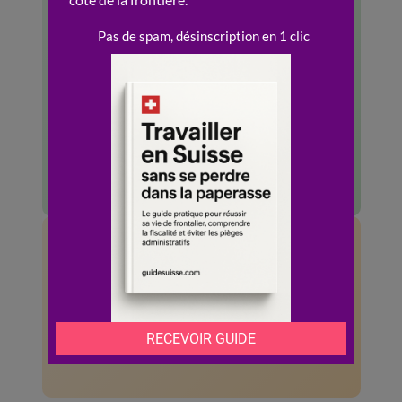
Salaires parmi les plus eleves
d’Europe
Qualite de vie et securite
exceptionnelles
Systeme administratif efficace
et rapide
🔻 Limites
Cout de la vie tres eleve
Complexite des 26 systemes
cantonaux