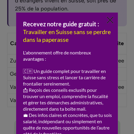
d’etrangers vivent en Suisse, soit pres de
25% de la population.
Cout de la
Canton
Langue
Fiscalite
vie
Zurich
Allemand
Tres eleve
Moderee
Geneve
Francais
Eleve
Elevee
Vaud
Francais
Eleve
Moderee
Valais
Fr/All
Modere
Basse
🍀 Bons cotes