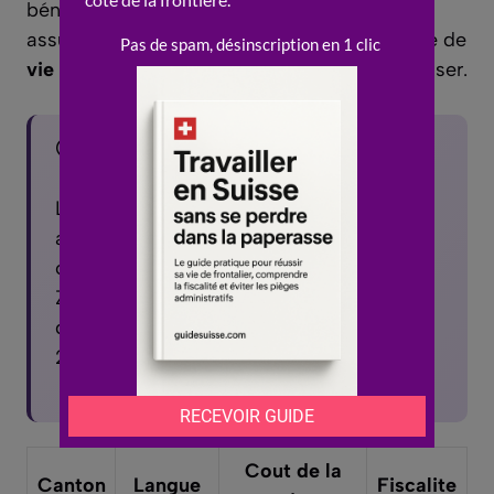
bénéficie d’une
assurance
obligatoire qui
assure une couverture complète. L’espérance de
vie
atteint 84 ans en 2022 et devrait progresser.
🌍 Le saviez-vous ?
La Suisse compte 26 cantons, chacun
avec ses propres lois et reglements. Le
cout de la vie varie de 20 a 30% entre
Zurich et le Valais. Plus de 2 millions
d’etrangers vivent en Suisse, soit pres de
25% de la population.
Cout de la
Canton
Langue
Fiscalite