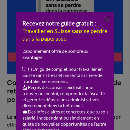
Comment la santé et le système de
retraite suisses protègent-ils les
personnes âgées ?
Le
système
de
santé
suisse est réputé pour son
efficacité et sa
qualité
. Chaque citoyen