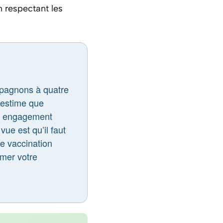
n respectant les
mpagnons à quatre
J’estime que
un engagement
ue est qu’il faut
ne vaccination
rmer votre