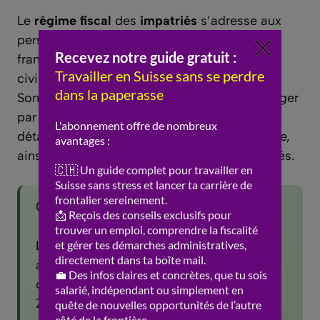
Le
régime fiscal
des
impatriés
s’adresse aux
personnes ayant été non-résidentes fiscales
françaises pendant au moins cinq années
civiles avant la prise de fonctions en France.
Sont concernés les salariés recrutés à l’étranger
par une entreprise française, les personnes
détachées ou transférées au sein d’un groupe,
ainsi que certains dirigeants assimilés salariés.
🌍 Le saviez-vous ?
La Suisse compte 26 cantons, chacun
avec ses propres lois et reglements. Le
cout de la vie varie de 20 a 30% entre
Zurich et le Valais. Plus de 2 millions