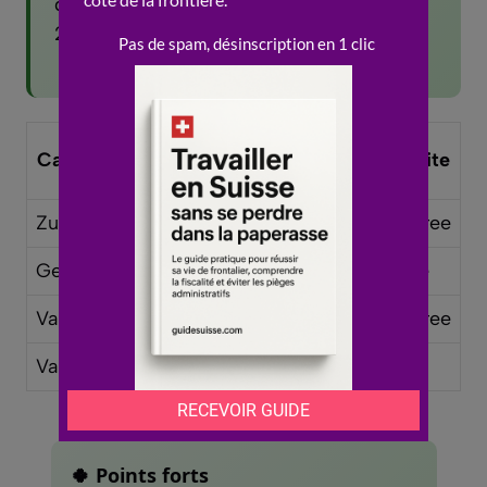
d’etrangers vivent en Suisse, soit pres de
25% de la population.
Cout de la
Canton
Langue
Fiscalite
vie
Zurich
Allemand
Tres eleve
Moderee
Geneve
Francais
Eleve
Elevee
Vaud
Francais
Eleve
Moderee
Valais
Fr/All
Modere
Basse
🍀 Points forts